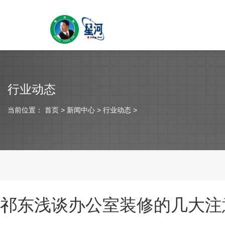
行业动态
当前位置：
首页
> 新闻中心 > 行业动态 >
祁东浅谈办公室装修的几大注