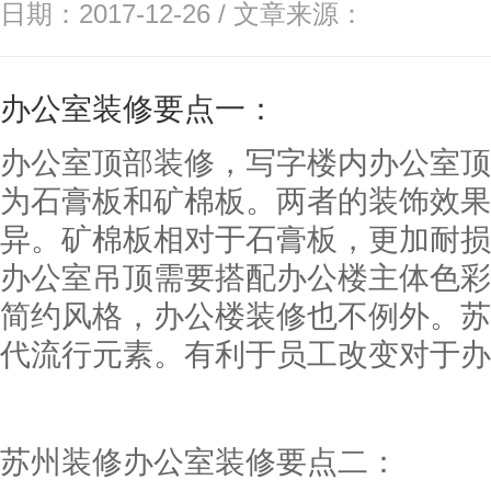
日期：2017-12-26 / 文章来源：
办公室装修要点一：
办公室顶部装修，写字楼内办公室顶
为石膏板和矿棉板。两者的装饰效果
异。矿棉板相对于石膏板，更加耐损
办公室吊顶需要搭配办公楼主体色彩
简约风格，办公楼装修也不例外。苏
代流行元素。有利于员工改变对于办
苏州装修办公室装修要点二：