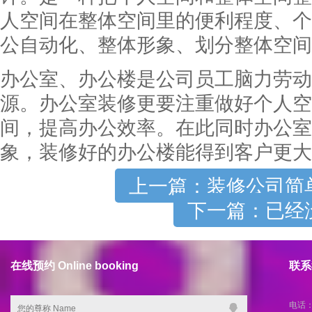
人空间在整体空间里的便利程度、个
公自动化、整体形象、划分整体空间
办公室、办公楼是公司员工脑力劳动
源。办公室装修更要注重做好个人空
间，提高办公效率。在此同时办公室
象，装修好的办公楼能得到客户更大
上一篇：装修公司简
下一篇：已经
在线预约 Online booking
联系我
电话：1