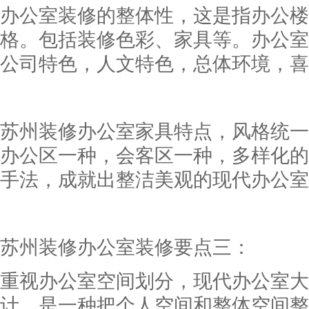
办公室装修的整体性，这是指办公楼
格。包括装修色彩、家具等。办公室
公司特色，人文特色，总体环境，喜
苏州装修办公室家具特点，风格统一
办公区一种，会客区一种，多样化的
手法，成就出整洁美观的现代办公室
苏州装修办公室装修要点三：
重视办公室空间划分，现代办公室大
计。是一种把个人空间和整体空间整